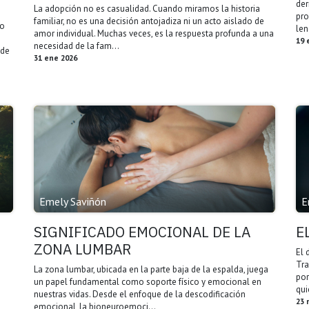
der
La adopción no es casualidad. Cuando miramos la historia
pro
familiar, no es una decisión antojadiza ni un acto aislado de
jo
len
amor individual. Muchas veces, es la respuesta profunda a una
19 
necesidad de la fam...
 de
31 ene 2026
Emely Saviñón
E
SIGNIFICADO EMOCIONAL DE LA
E
ZONA LUMBAR
El 
Tra
La zona lumbar, ubicada en la parte baja de la espalda, juega
por
un papel fundamental como soporte físico y emocional en
qui
nuestras vidas. Desde el enfoque de la descodificación
23 
emocional, la bioneuroemoci...