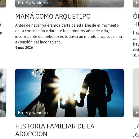
Emely Saviñón
E
MAMÁ COMO ARQUETIPO
Ó
n
H
Antes de nacer, ya éramos parte de ella. Desde el momento
de la concepción y durante los primeros años de vida, el
on
Hay
inconsciente del bebé no es todavía un mundo propio: es una
aun
extensión del inconscient...
hay
9 may 2026
dis
31 
Emely Saviñón
E
HISTORIA FAMILIAR DE LA
L
ADOPCIÓN
¿Qu