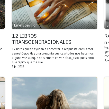
Emely Saviñón
E
12 LIBROS
R
TRANSGENERACIONALES
El 
Hij
ar
12 libros que te ayudan a encontrar la respuesta en tu árbol
gen
genealógico Hay una pregunta que casi todos nos hacemos
com
alguna vez, aunque no siempre en voz alta: ¿esto que siento,
4 j
que repito, que me cue...
5 jul 2026