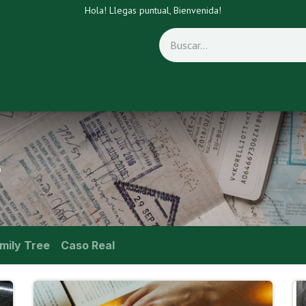
Hola! Llegas puntual, Bienvenida!
Blog
Contacto
English
Círculo de Apoyo Continuo
o
amily Tree
Caso Real