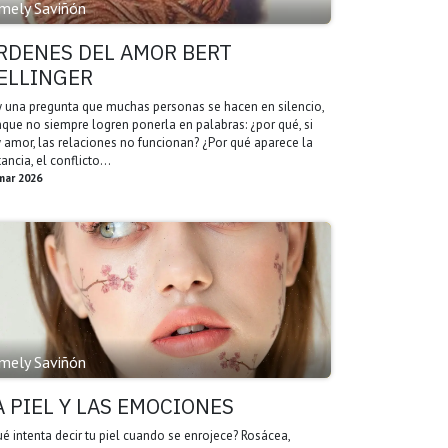
mely Saviñón
RDENES DEL AMOR BERT
ELLINGER
 una pregunta que muchas personas se hacen en silencio,
que no siempre logren ponerla en palabras: ¿por qué, si
 amor, las relaciones no funcionan? ¿Por qué aparece la
tancia, el conflicto...
mar 2026
mely Saviñón
A PIEL Y LAS EMOCIONES
é intenta decir tu piel cuando se enrojece? Rosácea,